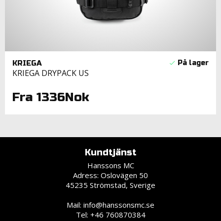
KRIEGA
KRIEGA DRYPACK US
Fra 1336Nok
Kundtjänst
Hanssons MC
Adress: Oslovägen 50
45235 Strömstad, Sverige
Mail:
info@hanssonsmc.se
Tel: +46 760870384