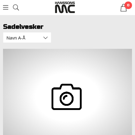
0
LOGG INN
Sadelvesker
Navn A-Å