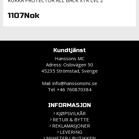
RUKKA PROTECTOR ALL BACK XTR LVL 2
1107Nok
Kundtjänst
Hanssons MC
Adress: Oslovägen 50
45235 Strömstad, Sverige
Mail:
info@hanssonsmc.se
Tel: +46 760870384
INFORMASJON
KJØPSVILKÅR
RETUR & BYTTE
REKLAMASJONER
LEVERING
NYHETER I BUTIKKEN