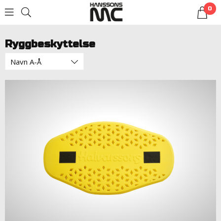
0
LOGG INN
Ryggbeskyttelse
Navn A-Å