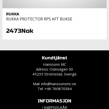
RUKKA
RUKKA PROTECTOR RPS AFT BUKSE
2473Nok
Kundtjänst
Hanssons MC
Adress: Oslovägen 50
45235 Strömstad, Sverige
Mail:
info@hanssonsmc.se
Tel: +46 760870384
INFORMASJON
KJØPSVILKÅR