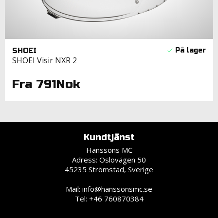
SHOEI
SHOEI Visir NXR 2
Fra 791Nok
Kundtjänst
Hanssons MC
Adress: Oslovägen 50
45235 Strömstad, Sverige
Mail:
info@hanssonsmc.se
Tel: +46 760870384