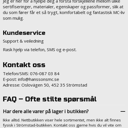
Jeg er her for å hjelpe deg å forstå forskjellene mellom ulike
sertifiseringer, materialer, egenskaper og passformer, slik at
du som fører får et så trygt, komfortabelt og fantastisk MC‑liv
som mulig.
Kundeservice
Support & veiledning
Rask hjelp via telefon, SMS og e‑post.
Kontakt oss
Telefon/SMS: 076‑087 03 84
E‑post: info@hanssonsmc.se
Adresse: Oslovägen 50, 452 35 Strömstad
FAQ – Ofte stilte spørsmål
Har dere alle varer på lager i butikken?
Ikke
alltid.
Nettbutikken
viser
hele
sortimentet,
men
ikke
alt
finnes
fysisk
i
Strömstad‑butikken.
Kontakt
oss
gjerne
hvis
du
vil
vite
om