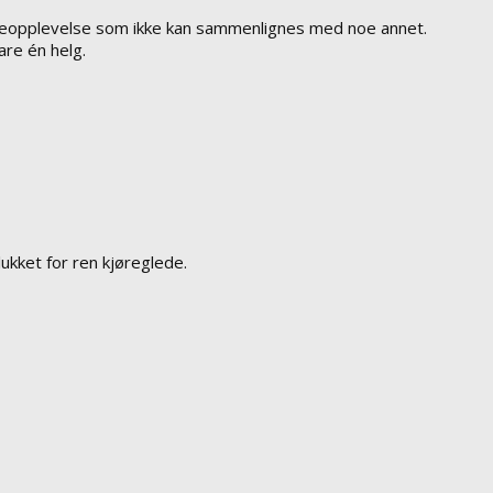
kjøreopplevelse som ikke kan sammenlignes med noe annet.
are én helg.
lukket for ren kjøreglede.