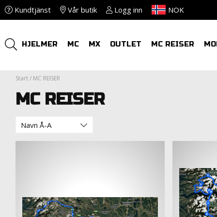
Kundtjänst
Vår butik
Logg inn
NOK
HJELMER
MC
MX
OUTLET
MC REISER
MO
Start
/
MC REISER
MC REISER
Navn Å-A