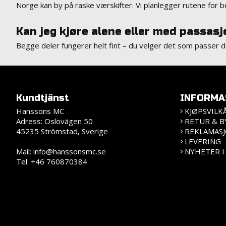
Norge kan by på raske værskifter. Vi planlegger rutene for b
Kan jeg kjøre alene eller med passasj
Begge deler fungerer helt fint – du velger det som passer d
Kundtjänst
INFORMA
Hanssons MC
KJØPSVILK
Adress: Oslovägen 50
RETUR & B
45235 Strömstad, Sverige
REKLAMAS
LEVERING
Mail:
info@hanssonsmc.se
NYHETER I
Tel: +46 760870384