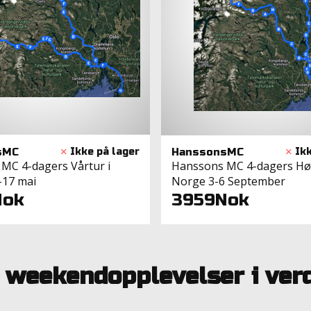
sMC
HanssonsMC
MC 4-dagers Vårtur i
Hanssons MC 4-dagers Høs
–17 mai
Norge 3-6 September
Nok
3959Nok
e weekendopplevelser i ve