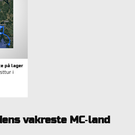
ttur i
rdens vakreste MC‑land