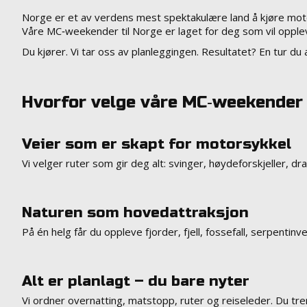
Norge er et av verdens mest spektakulære land å kjøre motor
Våre MC‑weekender til Norge er laget for deg som vil opplev
Du kjører. Vi tar oss av planleggingen. Resultatet? En tur du
Hvorfor velge våre MC‑weekender 
Veier som er skapt for motorsykkel
Vi velger ruter som gir deg alt: svinger, høydeforskjeller, dr
Naturen som hovedattraksjon
På én helg får du oppleve fjorder, fjell, fossefall, serpentin
Alt er planlagt – du bare nyter
Vi ordner overnatting, matstopp, ruter og reiseleder. Du tre