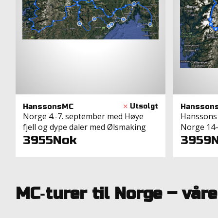
HanssonsMC
Hansson
Norge 4.-7. september med Høye
Hanssons 
fjell og dype daler med Ølsmaking
Norge 14
3955Nok
3959
MC‑turer til Norge – vår