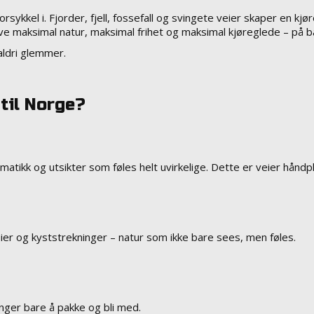
sykkel i. Fjorder, fjell, fossefall og svingete veier skaper en 
e maksimal natur, maksimal frihet og maksimal kjøreglede – på b
 aldri glemmer.
til Norge?
amatikk og utsikter som føles helt uvirkelige. Dette er veier håndp
veier og kyststrekninger – natur som ikke bare sees, men føles.
nger bare å pakke og bli med.