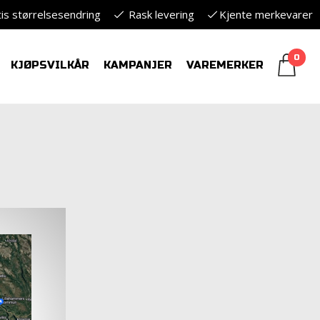
is størrelsesendring
Rask levering
Kjente merkevarer
0
KJØPSVILKÅR
KAMPANJER
VAREMERKER