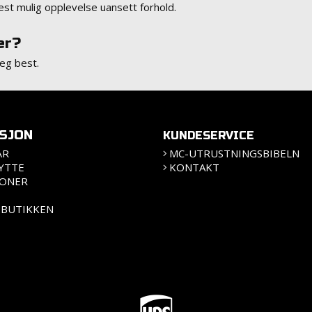
est mulig opplevelse uansett forhold.
er?
eg best.
SJON
KUNDESERVICE
ÅR
MC-UTRUSTNINGSBIBELN
YTTE
KONTAKT
JONER
 BUTIKKEN