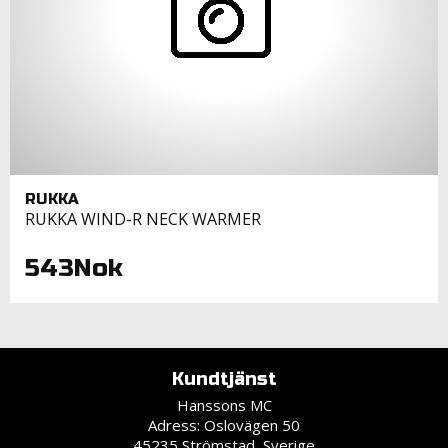
RUKKA
RUKKA WIND-R NECK WARMER
543Nok
Kundtjänst
Hanssons MC
Adress: Oslovägen 50
45235 Strömstad, Sverige