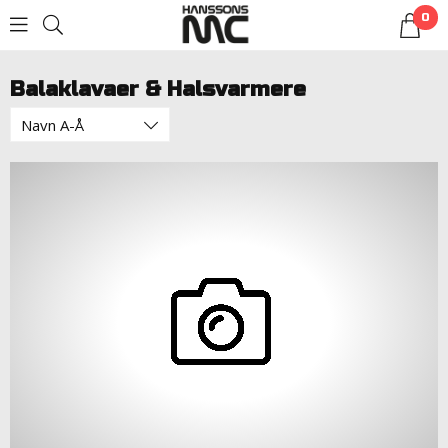
0
LOGG INN
Balaklavaer & Halsvarmere
Navn A-Å